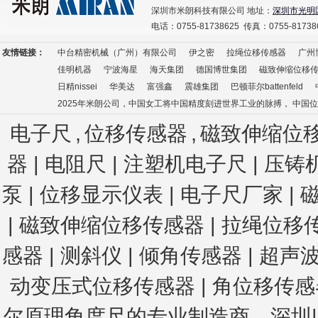
深圳市米朗科技有限公司 地址：
深圳市光明
电话：0755-81738625 传真：0755-8173
友情链接：
中台精密机械（广州）有限公司
伊之密
拉绳位移传感器
广州
佳明机器
宁波海星
海天集团
德国博世集团
磁致伸缩位移
日精nissei
华美达
富强鑫
震雄集团
巴顿菲尔battenfeld
2025年米朗公司，中国女工将中国精度刻进世界工业的脉搏， 中国
电子尺
,
位移传感器
,
磁致伸缩位
器 | 电阻尺 | 注塑机电子尺
| 压铸
泵 | 位移显示仪表 | 电子尺厂家 | 
| 磁致伸缩位移传感器 | 拉绳位移
感器
| 测斜仪
| 倾角传感器
| 超声
动变压式位移传感器
|
角位移传感器
尔原理角度尺
的专业制造商。深圳|广