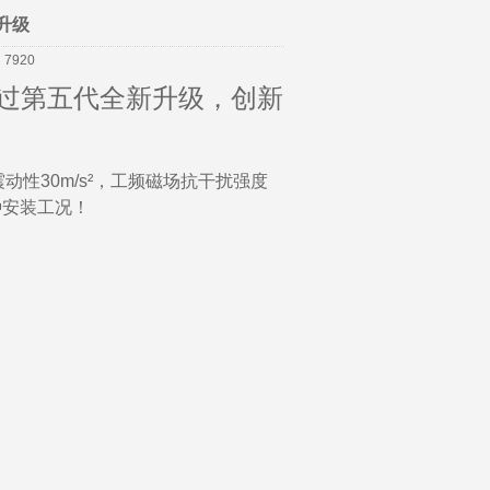
>
米朗公告
升级
920
经过第五代全新升级，创新
抗震动性30m/s²，工频磁场抗干扰强度
种安装工况！