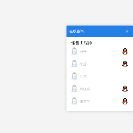
在线咨询
销售工程师
田丹
李莲
江蕾
余晓燕
张雪琴