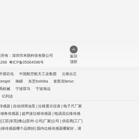
权所有：深圳市米朗科技有限公司
返回
顶部
5266
粤ICP备05064598号
中国石化
中国航空航天工业集团
云南台正
ngel
南嵘
东芝toshiba
发那克fanuc
禹机械
宁波双马
宁波海达
亿利达
传感器 | 自动润滑油泵 | 位移显示仪表 | 电子尺厂家
| 倾角传感器
| 超声波位移传感器
| 电涡流位移传感
江苏|东莞|佛山|苏州-公司|厂家|公司
|
供应商|工厂|
位移传感器哪个品牌好
|
国内位移传感器哪家好，请