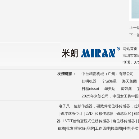
上一
下一
网站首页
深圳市米
电话：075
友情链接：
中台精密机械（广州）有限公司
佳明机器
宁波海星
海天集团
日精nissei
华美达
富强鑫
2025年米朗公司，中国女工将中
电子尺
,
位移传感器
,
磁致伸缩位移传感器
,
拉
| 磁浮球液位计 | LVDT位移传感器 | 磁感应尺 
器
| LVDT差动变压式位移传感器
|
角位移传感器 |
价格|批发|哪家好|品牌
|
工作原理
|接线图|种类|分