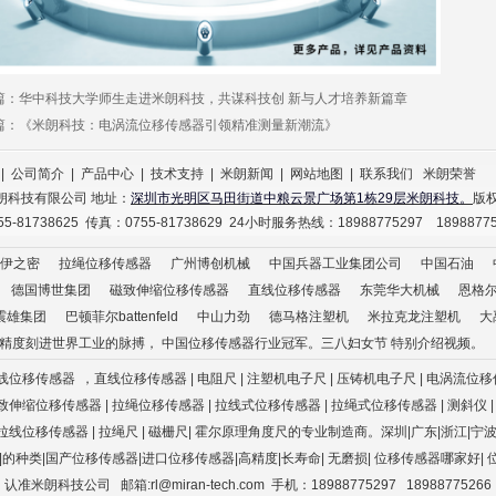
篇：
华中科技大学师生走进米朗科技，共谋科技创 新与人才培养新篇章
篇：
《米朗科技：电涡流位移传感器引领精准测量新潮流》
|
公司简介
|
产品中心
|
技术支持
|
米朗新闻
|
网站地图
|
联系我们
米朗荣誉
朗科技有限公司 地址：
深圳市光明区马田街道中粮云景广场第1栋29层米朗科技。
版
5-81738625 传真：0755-81738629 24小时服务热线：18988775297 1898877
伊之密
拉绳位移传感器
广州博创机械
中国兵器工业集团公司
中国石油
德国博世集团
磁致伸缩位移传感器
直线位移传感器
东莞华大机械
恩格尔e
震雄集团
巴顿菲尔battenfeld
中山力劲
德马格注塑机
米拉克龙注塑机
大
国精度刻进世界工业的脉搏， 中国位移传感器行业冠军。三八妇女节 特别介绍视频。
线位移传感器
，直线位移传感器 | 电阻尺 | 注塑机电子尺
| 压铸机电子尺
| 电涡流位移
| 磁致伸缩位移传感器 | 拉绳位移传感器 | 拉线式位移传感器
| 拉绳式位移传感器
| 测斜仪
 拉线位移传感器 | 拉绳尺
| 磁栅尺
| 霍尔原理角度尺
的专业制造商。深圳|广东|浙江|宁波|
类|的种类|国产位移传感器|进口位移传感器|高精度|长寿命
|
无磨损
|
位移传感器哪家好
|
认准米朗科技公司
邮箱:rl@miran-tech.com 手机：18988775297 18988775266