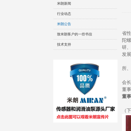
米朗新闻
行业动态
米朗公告
省
致米朗客户的一些书信
陀
技术支持
研
发
所
会
董
董
（