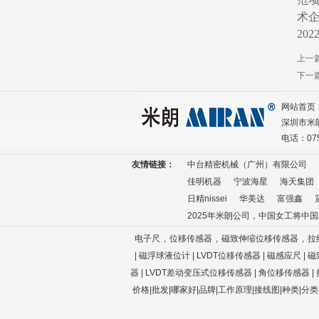
术
20
上一
下一
网站首页
深圳市米
电话：075
友情链接：
中台精密机械（广州）有限公司
佳明机器
宁波海星
海天集团
日精nissei
华美达
富强鑫
2025年米朗公司，中国女工将中
电子尺
,
位移传感器
,
磁致伸缩位移传感器
,
拉
| 磁浮球液位计 | LVDT位移传感器 | 磁感应尺 
器
| LVDT差动变压式位移传感器
|
角位移传感器 |
价格|批发|哪家好|品牌
|
工作原理
|接线图|种类|分