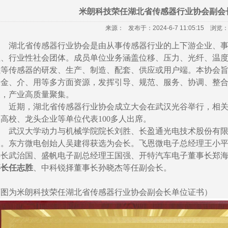
米朗科技荣任湖北省传感器行业协会副会
来源：
发布于：2024-6-7 11:05:15
浏览：8
湖北省传感器行业协会是由从事传感器行业的上下游企业、
性、行业性社会团体。成员单位业务涵盖位移、压力、光纤、温
螺等传感器的研发、生产、制造、配套、供应或用户端。本协会
、金、介、用等多方面资源，发挥引导、规范、服务、协调、整
展，产业高质量聚集。
近期，湖北省传感器行业协会成立大会在武汉光谷举行，相
、高校、龙头企业等单位代表
100多人出席。
武汉大学动力与机械学院院长刘胜、长盈通光电技术股份有
长。东方微电创始人吴建得获选为会长。飞恩微电子总经理王小
事长武治国、盛帆电子副总经理王国强、开特汽车电子董事长郑
事长任志胜
、中科锐择董事长孙晓杰等任副会长。
下图为米朗科技荣任湖北省传感器行业协会副会长单位证书）