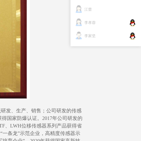
江蕾
李孝蓉
李家坚
位。
统研发、生
产、销售；公司研发的传感
得国家防爆认证。2017年公司研发的
KTF、LWH位移传感器系列产品获得省
器
“
一条龙”示范企业，高精度传感器示
军培育企业
”。2020年获得国家
高
新技