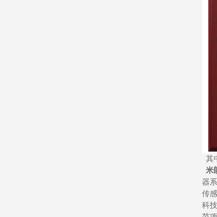
其
米
器
传
科
范