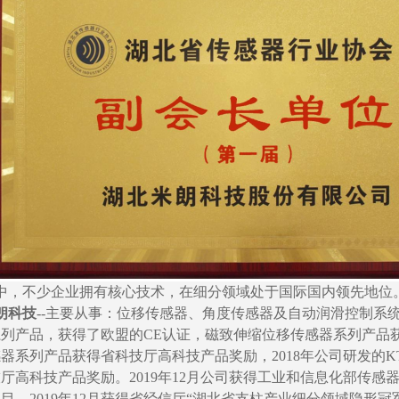
中，不少企业拥有核心技术，在细分领域处于国际国内领先地
朗科技
--主要从事：位移传感器、角度传感器及自动润滑控制系
系列产品，获得了欧盟的
CE认证，磁致伸缩位移传感器系列产品获
感器系列产品获得省科技厅高
科技产品奖励，
2018年公司研发的
技厅高
科技产品奖励。
2019年12月公司获得工
业和信息化部传感
项目
。
2019年12月
获得省经信厅
“湖北省
支
柱产业细分领域隐形冠