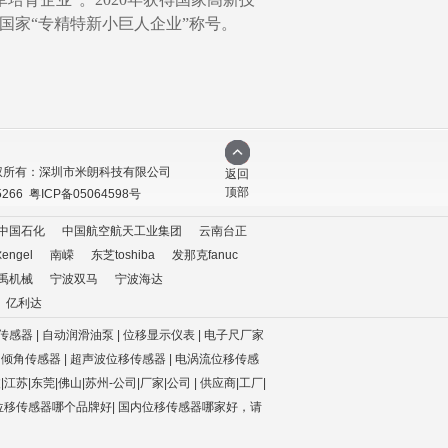
得国家“专精特新
小巨人
企业
”称号。
权所有：深圳市米朗科技有限公司
返回
顶部
5266
粤ICP备05064598号
中国石化
中国航空航天工业集团
云南台正
ngel
南嵘
东芝toshiba
发那克fanuc
禹机械
宁波双马
宁波海达
亿利达
传感器 | 自动润滑油泵 | 位移显示仪表 | 电子尺厂家
| 倾角传感器
| 超声波位移传感器
| 电涡流位移传感
江苏|东莞|佛山|苏州-公司|厂家|公司
|
供应商|工厂|
位移传感器哪个品牌好
|
国内位移传感器哪家好，请