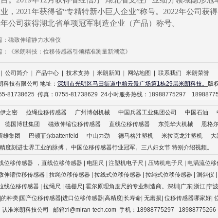
企业，
2021年获得省“专精特新小巨人
企业
”称号。2022年公司获
22年公司获得湖北省单项冠军制造企业（产品）称号
。
篇：
磁致伸缩静力水准仪
篇：
《米朗科技：位移传感器引领精准测量新潮流》
|
公司简介
|
产品中心
|
技术支持
|
米朗新闻
|
网站地图
|
联系我们
米朗荣誉
朗科技有限公司 地址：
深圳市光明区马田街道中粮云景广场第1栋29层米朗科技。
版
5-81738625 传真：0755-81738629 24小时服务热线：18988775297 1898877
伊之密
拉绳位移传感器
广州博创机械
中国兵器工业集团公司
中国石油
德国博世集团
磁致伸缩位移传感器
直线位移传感器
东莞华大机械
恩格尔e
震雄集团
巴顿菲尔battenfeld
中山力劲
德马格注塑机
米拉克龙注塑机
大
国精度刻进世界工业的脉搏， 中国位移传感器行业冠军。三八妇女节 特别介绍视频。
线位移传感器
，直线位移传感器 | 电阻尺 | 注塑机电子尺
| 压铸机电子尺
| 电涡流位移
| 磁致伸缩位移传感器 | 拉绳位移传感器 | 拉线式位移传感器
| 拉绳式位移传感器
| 测斜仪
 拉线位移传感器 | 拉绳尺
| 磁栅尺
| 霍尔原理角度尺
的专业制造商。深圳|广东|浙江|宁波|
类|的种类|国产位移传感器|进口位移传感器|高精度|长寿命
|
无磨损
|
位移传感器哪家好
|
认准米朗科技公司
邮箱:rl@miran-tech.com 手机：18988775297 18988775266