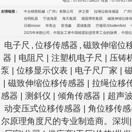
电话：0755-81738625 传真：0755-8173
友情链接：
中台精密机械（广州）有限公司
伊之密
拉绳位移传感器
广州
佳明机器
宁波海星
海天集团
德国博世集团
磁致伸缩位移
日精nissei
华美达
富强鑫
震雄集团
巴顿菲尔battenfeld
2025年米朗公司，中国女工将中国精度刻进世界工业的脉搏， 中国
电子尺
,
位移传感器
,
磁致伸缩位
器 | 电阻尺 | 注塑机电子尺
| 压铸
泵 | 位移显示仪表 | 电子尺厂家 | 
| 磁致伸缩位移传感器 | 拉绳位移
感器
| 测斜仪
| 倾角传感器
| 超声
动变压式位移传感器
|
角位移传感器
尔原理角度尺
的专业制造商。深圳|广