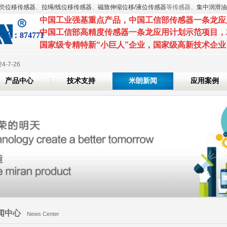
类
位移传感器
、
拉绳/线位移传感器
、
磁致伸缩位移/液位传感器
等传感器、
集中润滑油
中国工业强基重点产品
，
中国工信部传感器一条龙应
2025-3-7
S 2025 国际橡塑展
中国工信部高精度传感器一条龙应用计划示范项目
，
代
码：874771
2025-3-6
国家级专精特新
“小巨人”企业，国家级高
技术展览会
24-7-26
产品中心
技术支持
米朗新闻
应用案例
2024-6-7
位证书
2024-5-20
2025-3-7
S 2025 国际橡塑展
2025-3-6
技术展览会
24-7-26
2024-6-7
位证书
2024-5-20
闻中心
News Center