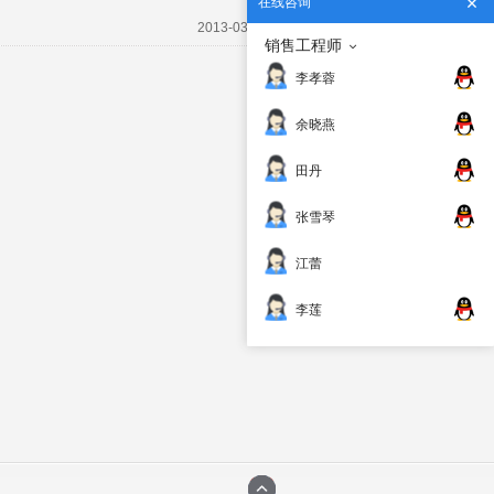
在线咨询
> 致米朗客户的一些书信
2013-03-08
销售工程师
李孝蓉
余晓燕
田丹
张雪琴
江蕾
李莲