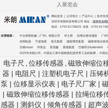
人展览会
网站首页
|
公司简介
|
产品中心
|
技术支
深圳市米朗科技有限公司 地址：
深圳市光明
电话：0755-81738625 传真：0755-8173
友情链接：
中台精密机械（广州）有限公司
伊之密
拉绳位移传感器
广州
佳明机器
宁波海星
海天集团
德国博世集团
磁致伸缩位移
日精nissei
华美达
富强鑫
震雄集团
巴顿菲尔battenfeld
2025年米朗公司，中国女工将中国精度刻进世界工业的脉搏， 中国
电子尺
,
位移传感器
,
磁致伸缩位
器 | 电阻尺 | 注塑机电子尺
| 压铸
泵 | 位移显示仪表 | 电子尺厂家 | 
| 磁致伸缩位移传感器 | 拉绳位移
感器
| 测斜仪
| 倾角传感器
| 超声